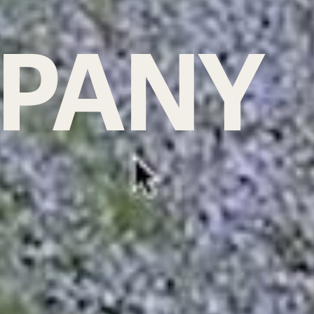
T
PANY